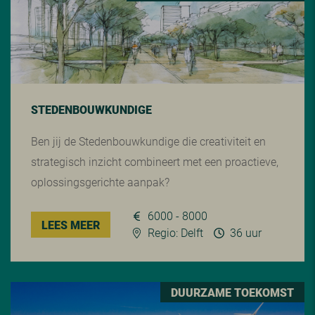
STEDENBOUWKUNDIGE
Ben jij de Stedenbouwkundige die creativiteit en
strategisch inzicht combineert met een proactieve,
oplossingsgerichte aanpak?
6000 - 8000
LEES MEER
Regio: Delft
36 uur
DUURZAME TOEKOMST