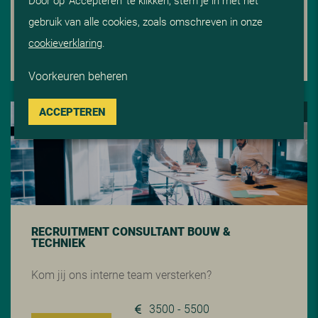
5500 - 7500
gebruik van alle cookies, zoals omschreven in onze
Regio: Gouda
LEES MEER
cookieverklaring
.
32-40 uur
Voorkeuren beheren
ACCEPTEREN
VERBINDER VAN TALENT
RECRUITMENT CONSULTANT BOUW &
TECHNIEK
Kom jij ons interne team versterken?
3500 - 5500