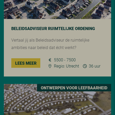
BELEIDSADVISEUR RUIMTELIJKE ORDENING
Vertaal jij als Beleidsadviseur de ruimtelijke
ambities naar beleid dat écht werkt?
5500 - 7500
LEES MEER
Regio: Utrecht
36 uur
ONTWERPEN VOOR LEEFBAARHEID