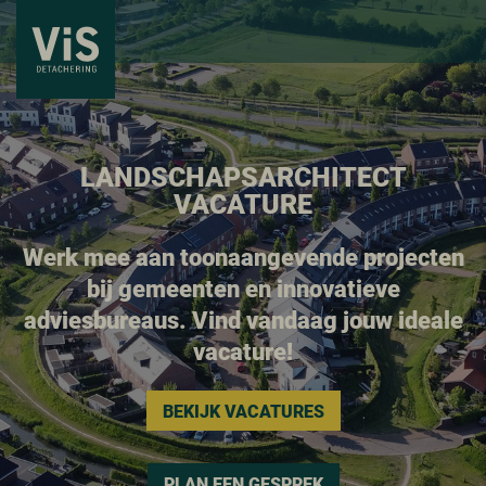
LANDSCHAPSARCHITECT
VACATURE
Werk mee aan toonaangevende projecten
bij gemeenten en innovatieve
adviesbureaus. Vind vandaag jouw ideale
vacature!
BEKIJK VACATURES
PLAN EEN GESPREK