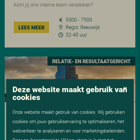
Kom jij ons interne team versterken?
5500 - 7500
Regio: Reeuwijk
LEES MEER
32-40 uur
RELATIE- EN RESULTAATGERICHT
Deze website maakt gebruik van
cookies
Onze website maakt gebruik van cookies. Wij gebruiken
RECRUITMENT CONSULTANT BOUW &
TECHNIEK
cookies om jouw gebruikservaring te optimaliseren, het
webverkeer te analyseren en voor marketingdoeleinden.
Kom jij ons interne team versterken?
Door op ‘Accepteren’ te klikken, stem je in met het