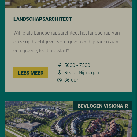
LANDSCHAPSARCHITECT
Wil je als Landschapsarchitect het landschap van
onze opdrachtgever vormgeven en bijdragen aan
een groene, leefbare stad?
5000 - 7500
Regio: Nijmegen
LEES MEER
36 uur
BEVLOGEN VISIONAIR