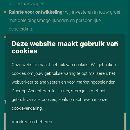
projectaanvragen.
Ruimte voor ontwikkeling:
wij investeren in jouw groei
met opleidingsmogelijkheden en persoonlijke
begeleiding.
Vast dienstverband of ZZP
: flexibiliteit en zekerheid,
Deze website maakt gebruik van
afgestemd op jouw ambities en manier van werken.
cookies
Onze website maakt gebruik van cookies. Wij gebruiken
cookies om jouw gebruikservaring te optimaliseren, het
webverkeer te analyseren en voor marketingdoeleinden.
Door op ‘Accepteren’ te klikken, stem je in met het
gebruik van alle cookies, zoals omschreven in onze
VEELGESTELDE VRAGEN
cookieverklaring
.
WELKE ERVARING HEB IK NODIG OM AAN
HET PROJECT STATIONSGEBIED
Voorkeuren beheren
HAARLEMMERMEER TE WERKEN?