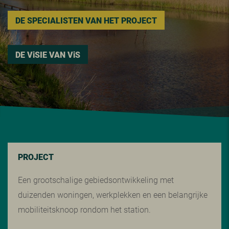
DE SPECIALISTEN VAN HET PROJECT
DE V
i
SIE VAN V
i
S
PROJECT
Een grootschalige gebiedsontwikkeling met
duizenden woningen, werkplekken en een belangrijke
mobiliteitsknoop rondom het station.