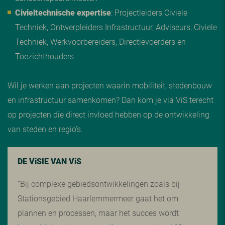
Civieltechnische expertise
: Projectleiders Civiele
Techniek, Ontwerpleiders Infrastructuur, Adviseurs, Civiele
Techniek, Werkvoorbereiders, Directievoerders en
Toezichthouders
Wil je werken aan projecten waarin mobiliteit, stedenbouw
en infrastructuur samenkomen? Dan kom je via ViS terecht
op projecten die direct invloed hebben op de ontwikkeling
van steden en regio’s.
DE V
i
SIE VAN V
i
S
“Bij complexe gebiedsontwikkelingen zoals bij
Stationsgebied Haarlemmermeer gaat het om
plannen en processen, maar het succes wordt