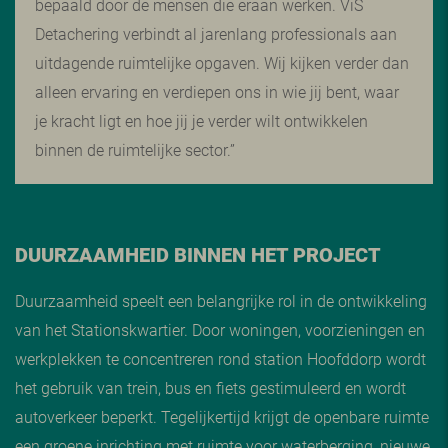
bepaald door de mensen die eraan werken. ViS
Detachering verbindt al jarenlang professionals aan
uitdagende ruimtelijke opgaven. Wij kijken verder dan
alleen ervaring en verdiepen ons in wie jij bent, waar
je kracht ligt en hoe jij je verder wilt ontwikkelen
binnen de ruimtelijke sector.”
DUURZAAMHEID BINNEN HET PROJECT
Duurzaamheid speelt een belangrijke rol in de ontwikkeling
van het Stationskwartier. Door woningen, voorzieningen en
werkplekken te concentreren rond station Hoofddorp wordt
het gebruik van trein, bus en fiets gestimuleerd en wordt
autoverkeer beperkt. Tegelijkertijd krijgt de openbare ruimte
een groene inrichting met ruimte voor waterberging, nieuwe