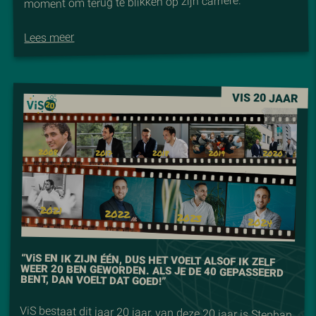
moment om terug te blikken op zijn carrière.
Lees meer
VIS 20 JAAR
“V
i
S EN IK ZIJN ÉÉN, DUS HET VOELT ALSOF IK ZELF
WEER 20 BEN GEWORDEN. ALS JE DE 40 GEPASSEERD
BENT, DAN VOELT DAT GOED!”
ViS bestaat dit jaar 20 jaar, van deze 20 jaar is Stephan
al meer dan 11 jaar van onmisbare waarde voor ViS.