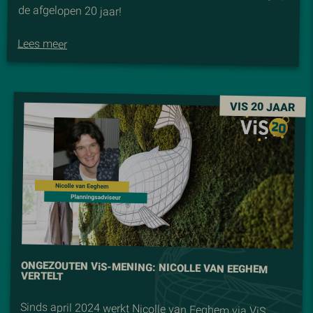
de afgelopen 20 jaar!
Lees meer
VIS 20 JAAR
ONGEZOUTEN V
i
S-MENING: NICOLLE VAN EEGHEM
VERTELT
Sinds april 2024 werkt Nicolle van Eeghem via ViS
Detachering bij de gemeente Amsterdam. Maar Nicolle
en ViS waren tot 2024 zeker geen vreemden van elkaar.
Zij heeft namelijk in 2015 via ViS bij de TU Delft
gewerkt, waar zij na de detacheringsperiode in vaste
dienst is getreden. Wij gingen met Nicolle in gesprek