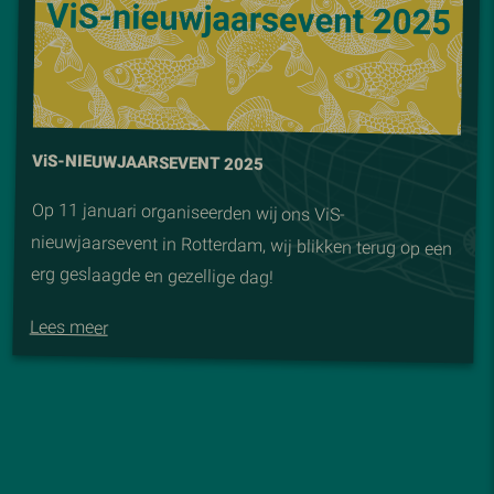
V
i
S-NIEUWJAARSEVENT 2025
Op 11 januari organiseerden wij ons ViS-
nieuwjaarsevent in Rotterdam, wij blikken terug op een
erg geslaagde en gezellige dag!
Lees meer