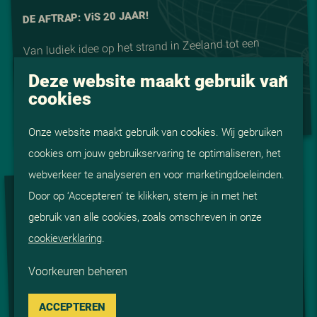
S 20 JAAR!
i
DE AFTRAP: V
Van ludiek idee op het strand in Zeeland tot een
succesvol detacheringsbureau: ViS Detachering
Deze website maakt gebruik van
bestaat dit jaar 20 jaar!
cookies
Lees meer
Onze website maakt gebruik van cookies. Wij gebruiken
cookies om jouw gebruikservaring te optimaliseren, het
webverkeer te analyseren en voor marketingdoeleinden.
VIS 20 JAAR
Door op ‘Accepteren’ te klikken, stem je in met het
gebruik van alle cookies, zoals omschreven in onze
cookieverklaring
.
Voorkeuren beheren
ACCEPTEREN