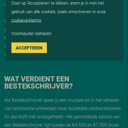
Door op ‘Accepteren’ te klikken, stem je in met het
vakkennis zijn onmisbaar.
gebruik van alle cookies, zoals omschreven in onze
cookieverklaring
.
Wij zorgen ervoor dat jij op de juiste plek zit, met sterke
arbeidsvoorwaarden, persoonlijke begeleiding en volop
Voorkeuren beheren
kansen om je verder te ontwikkelen. Want jouw groei is net
zo belangrijk als de kwaliteit van de projecten waar je aan
ACCEPTEREN
werkt.
WAT VERDIENT EEN
BESTEKSCHRIJVER?
Als Bestekschrijver speel jij een cruciale rol in het vertalen
van technische ontwerpen naar duidelijke contractstukken.
En dat blijft niet onopgemerkt. Het gemiddelde salaris van
een Bestekschrijver ligt tussen de €4.500 en €7.500 bruto