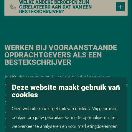
WELKE ANDERE BEROEPEN ZIJN
GERELATEERD AAN DAT VAN EEN
BESTEKSCHRIJVER?
WERKEN BIJ VOORAANSTAANDE
OPDRACHTGEVERS ALS EEN
BESTEKSCHRIJVER
Als Bestekschrijver werk je via ViS Detachering aan
projecten die écht impact maken. Of je nu bestekken opstelt
Deze website maakt gebruik van
cookies
voor infrastructurele werken bij vooruitstrevende
gemeenten zoals Amsterdam, Rotterdam of Utrecht,
Onze website maakt gebruik van cookies. Wij gebruiken
betrokken bent bij contractvorming voor provinciale
cookies om jouw gebruikservaring te optimaliseren, het
projecten, of samenwerkt met ingenieursbureaus zoals
webverkeer te analyseren en voor marketingdoeleinden.
Movares, Witteveen+Bos of Antea Group – jouw precisie en