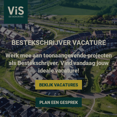
BESTEKSCHRIJVER VACATURE
Werk mee aan toonaangevende projecten
als Bestekschrijver. Vind vandaag jouw
ideale vacature!
BEKIJK VACATURES
PLAN EEN GESPREK