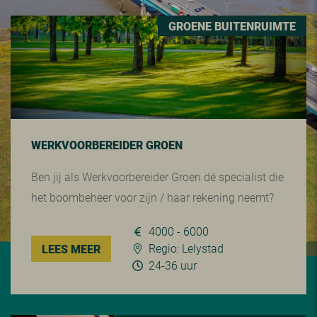
GROENE BUITENRUIMTE
WERKVOORBEREIDER GROEN
Ben jij als Werkvoorbereider Groen dé specialist die
het boombeheer voor zijn / haar rekening neemt?
4000 - 6000
Regio: Lelystad
LEES MEER
24-36 uur