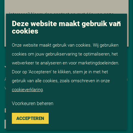
Interesse? Neem dan contact op met één van onze
Deze website maakt gebruik van
Adviseurs, dit kan via de e-mail op
cookies
info@visdetachering.nl
of telefonisch op
0182-820250
.
Onze website maakt gebruik van cookies. Wij gebruiken
cookies om jouw gebruikservaring te optimaliseren, het
webverkeer te analyseren en voor marketingdoeleinden.
JOB ALERT
Door op ‘Accepteren’ te klikken, stem je in met het
Automatisch op de hoogte van onze vacatures? Schrijf je in
gebruik van alle cookies, zoals omschreven in onze
voor de
job alert
cookieverklaring
.
Voorkeuren beheren
DELEN
ACCEPTEREN