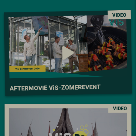
VIDEO
S-ZOMEREVENT
i
AFTERMOVIE V
VIDEO