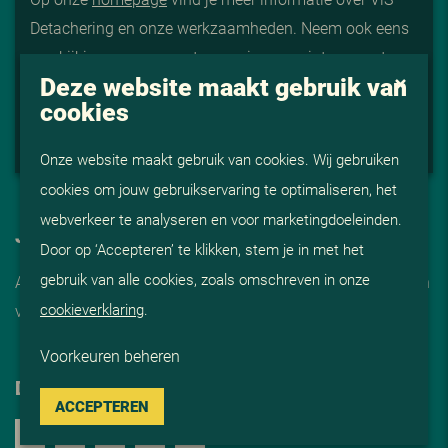
Detachering en onze werkzaamheden. Neem ook eens
een kijkje op onze
vacaturepagina
voor interessante
Deze website maakt gebruik van
vacatures. Nieuwsgierig geworden naar onze
adviseurs
cookies
en medewerker
s? Wij stellen ons graag aan je voor en
helpen jou graag verder.
Onze website maakt gebruik van cookies. Wij gebruiken
cookies om jouw gebruikservaring te optimaliseren, het
webverkeer te analyseren en voor marketingdoeleinden.
JOB ALERT
Door op ‘Accepteren’ te klikken, stem je in met het
gebruik van alle cookies, zoals omschreven in onze
Automatisch op de hoogte van onze vacatures? Schrijf je in
cookieverklaring
.
voor de
job alert
Voorkeuren beheren
DELEN
ACCEPTEREN