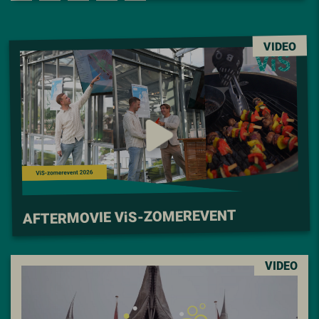
VIDEO
S-ZOMEREVENT
i
AFTERMOVIE V
VIDEO