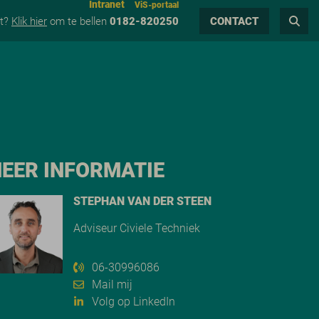
Intranet
ViS-portaal
ct?
Klik hier
om te bellen
0182-820250
CONTACT
EER INFORMATIE
STEPHAN VAN DER STEEN
Adviseur Civiele Techniek
06-30996086
Mail mij
Volg op LinkedIn