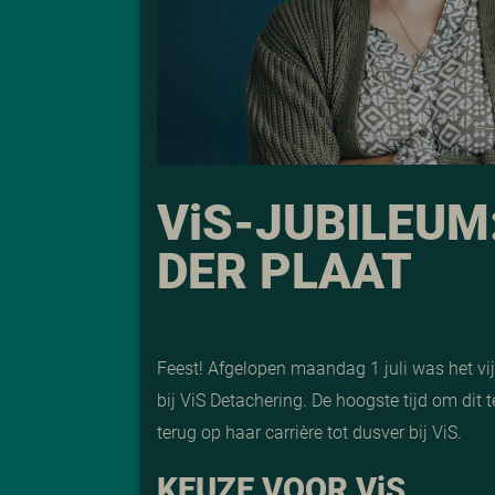
V
i
S-JUBILEUM
DER PLAAT
Feest! Afgelopen maandag 1 juli was het vijf
bij ViS Detachering. De hoogste tijd om dit 
terug op haar carrière tot dusver bij ViS.
KEUZE VOOR V
i
S