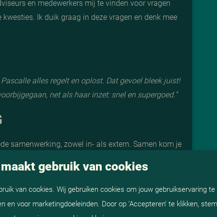
dviseurs en medewerkers mij te vinden voor vragen
le kwesties. Ik duik graag in deze vragen en denk mee
ascalle alles regelt en oplost. Dat gevoel bleek juist!
 voorbijgegaan, net als haar inzet: snel en supergoed.
”
G
ede samenwerking, zowel in- als extern. Samen kom je
Binnen ViS werk ik het meeste samen met Denise en
 maakt gebruik van cookies
eten wat we aan elkaar hebben en ook tijdens mijn
t bij haar achterlaten. Ook met alle andere collega’s is
uik van cookies. Wij gebruiken cookies om jouw gebruikservaring te 
naast is er uiteraard op de verschillende uitjes veel
n en voor marketingdoeleinden. Door op ‘Accepteren’ te klikken, stem 
derwerp van gesprek aan de lunchtafel.”