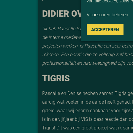
van alle cookies, zoals
DIDIER OVER PASCALL
Voorkeuren beheren
“
Ik heb Pascalle leren kennen als een ’toegew
ACCEPTEREN
de interne medewerkers van ViS, maar ook 
projecten werken, is Pascalle een zeer betr
rekenen. Een positie die ze volledig zelf he
professionaliteit en nauwkeurigheid zijn vo
TIGRIS
Pascalle en Denise hebben samen Tigris ge
aardig wat voeten in de aarde heeft gehad
geleid, waar wij enorm dankbaar voor zijn! 
is in de vijf jaar bij ViS is daar reactie dan oo
Tigris! Dit was een groot project wat ik s