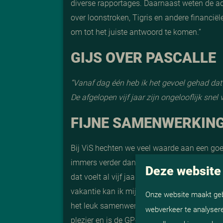
diverse rapportages. Daarnaast weten de a
over loonstroken, Tigris en andere financië
om tot het juiste antwoord te komen.”
GIJS OVER PASCALLE
“Vanaf dag één heb ik het gevoel gehad dat P
De afgelopen vijf jaar zijn ongelooflijk snel
FIJNE SAMENWERKIN
Bij ViS hechten we veel waarde aan een go
immers verder dan alleen. Pascalle vertelt: “
Deze website
dat voelt al vijf jaar heel vertrouwd. We w
vakantie kan ik mijn werk met een gerust har
Onze website maakt gebr
het leuk samenwerken en fijn schakelen. Daar
webverkeer te analysere
plezier en is de GP-poule elke week weer on