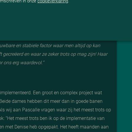
 omschreven in onze
cookieverklaring
.
E
ijde rots in onze financiële branding’. Niet alleen voor
voor de medewerkers die door het hele land aan hun
ouwbare en stabiele factor waar men altijd op kan
eft gecreëerd en waar ze zeker trots op mag zijn! Haar
or ons erg waardevol.
”
ïmplementeerd. Een groot en complex project wat
. Beide dames hebben dit meer dan in goede banen
Als wij aan Pascalle vragen waar zij het meest trots op
k: “
Het meest trots ben ik op de implementatie van
amen met Denise heb opgepakt.
Het heeft maanden aan