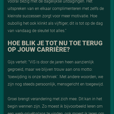
vooral bezig met de dagelijkse uitdagingen. Het
uitspreken van en elkaar complimenteren met zelfs de
kleinste successen zorgt voor meer motivatie. Hoe
oubollig het ook klinkt als vijftiger; dit is tot op de dag
van vandaag de sleutel tot alles.”
HOE BLIK JE TOT NU TOE TERUG
OP JOUW CARRIÈRE?
Gijs vertelt: “ViS is door de jaren heen aanzienlijk
gegroeid, maar we blijven trouw aan ons motto:
‘toewijding is onze techniek’. Met andere woorden, we
zijn nog steeds persoonlijk, mensgericht en toegewijd.
Groei brengt verandering met zich mee. Dit kan in het
begin wennen zijn. Zo moest ik bijvoorbeeld leren om
een werk-privébalans te vinden, ook moest ik leren om