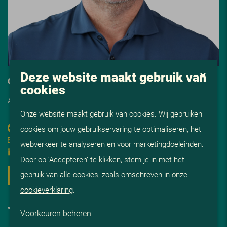
Deze website maakt gebruik van
GIJS VAN IERSSEL
cookies
Adviseur Civiele Techniek
Onze website maakt gebruik van cookies. Wij gebruiken
0182-820250
cookies om jouw gebruikservaring te optimaliseren, het
Mail mij
webverkeer te analyseren en voor marketingdoeleinden.
Volg op LinkedIn
Door op ‘Accepteren’ te klikken, stem je in met het
gebruik van alle cookies, zoals omschreven in onze
LEES MEER
cookieverklaring
.
JOB ALERT
Voorkeuren beheren