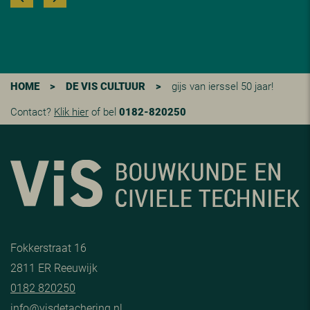
HOME
>
DE VIS CULTUUR
>
gijs van ierssel 50 jaar!
Contact?
Klik hier
of bel
0182-820250
Fokkerstraat 16
2811 ER Reeuwijk
0182 820250
info@visdetachering.nl