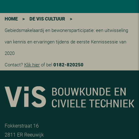
HOME
>
DE VIS CULTUUR
>
Gebiedsmakelaardij en bewonersparticipatie: een uitwisseling
van kennis en ervaringen tijdens de eerste Kennissessie van
2020
Contact?
Klik hier
of bel
0182-820250
Fokkerstraat 16
2811 ER Reeuwijk