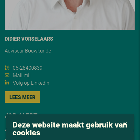
DIDIER VORSELAARS
Adviseur Bouwkunde
06-28400839
Mail mij
Volg op LinkedIn
LEES MEER
JOB ALERT
Deze website maakt gebruik van
Automatisch op de hoogte van onze vacatures? Schrijf je in
cookies
voor de
job alert