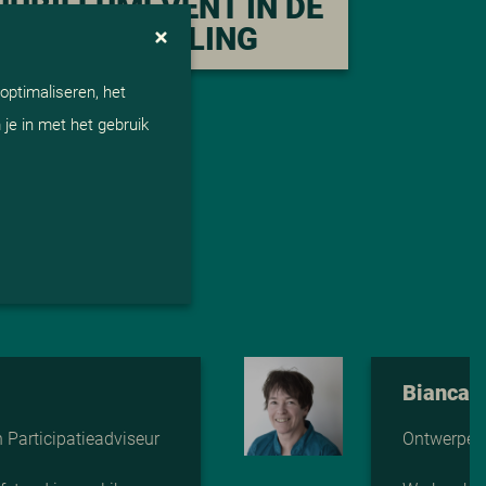
JUBILEUMEVENT IN DE
WINTER EFTELING
optimaliseren, het
je in met het gebruik
Bianca 
Participatieadviseur
Ontwerper 