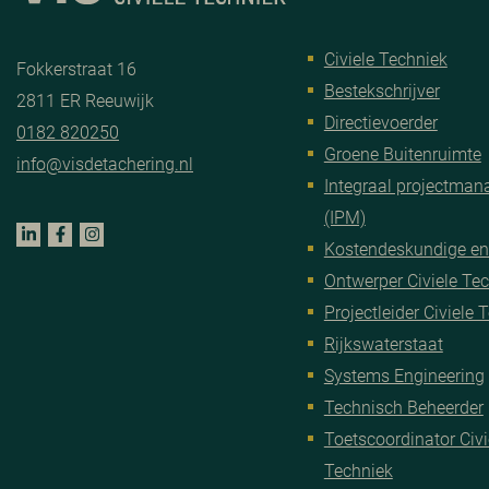
Civiele Techniek
Fokkerstraat 16
Bestekschrijver
2811 ER Reeuwijk
Directievoerder
0182 820250
Groene Buitenruimte
info@visdetachering.nl
Integraal projectma
(IPM)
Kostendeskundige en
Ontwerper Civiele Te
Projectleider Civiele 
Rijkswaterstaat
Systems Engineering
Technisch Beheerder
Toetscoordinator Civi
Techniek