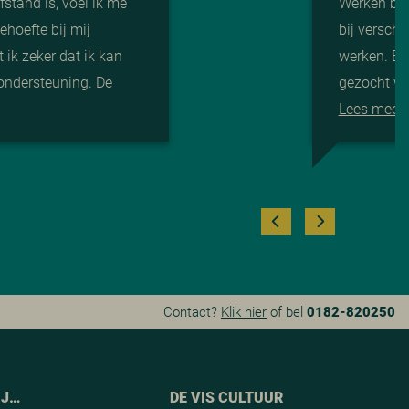
stand is, voel ik me
Werken bij
ehoefte bij mij
bij verschi
 ik zeker dat ik kan
werken. Er
ondersteuning. De
gezocht wa
Lees meer
Contact?
Klik hier
of bel
0182-820250
IJ…
DE VIS CULTUUR