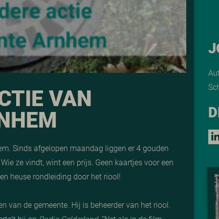
J
Au
Sch
CTIE VAN
D
RNHEM
hem. Sinds afgelopen maandag liggen er 4 gouden
 Wie ze vindt, wint een prijs. Geen kaartjes voor een
n heuse rondleiding door het riool!
en van de gemeente. Hij is beheerder van het riool.
rtelt hij op
Radio Gelderland
. “Net als in de film