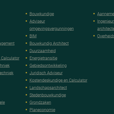
Bouwkundige
Aanneme
Adviseur
Ingenieur
omgevingsvergunningen
architec
BIM
Overheid
nagement
Bouwkundig Architect
Duurzaamheid
 Calculator
Energietransitie
chniek
Gebiedsontwikkeling
Techniek
Juridisch Adviseur
Kostendeskundige en Calculator
Landschapsarchitect
Stedenbouwkundige
ele
Grondzaken
Planeconomie