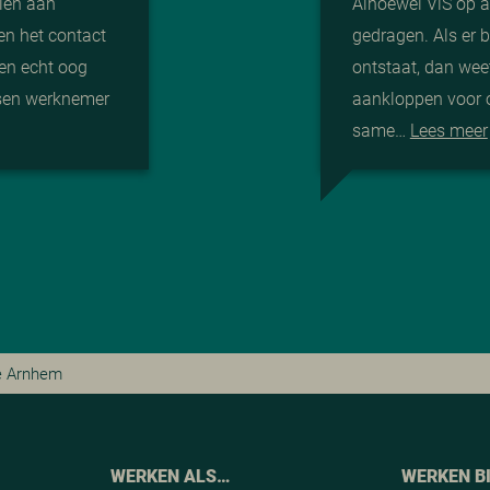
len aan
Alhoewel ViS op af
en het contact
gedragen. Als er b
ben echt oog
ontstaat, dan weet
ssen werknemer
aankloppen voor 
same…
Lees meer
e Arnhem
WERKEN ALS…
WERKEN B