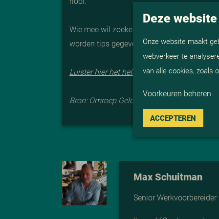
riool.”
Deze website
Wie mee wil zoeken, kan het beste de soc
Onze website maakt gebr
worden tips gegeven.
webverkeer te analysere
van alle cookies, zoals
Luister hier het hele interview met Erik Laur
Voorkeuren beheren
Bron: Omroep Gelderland
ACCEPTEREN
Max Schuitman
Senior Werkvoorbereider