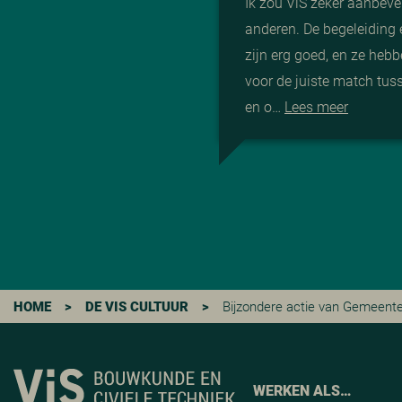
Ik zou ViS zeker aanbeve
anderen. De begeleiding 
zijn erg goed, en ze heb
voor de juiste match tu
en o…
Lees meer
HOME
>
DE VIS CULTUUR
>
Bijzondere actie van Gemeent
WERKEN ALS…