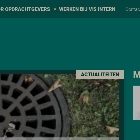
R OPDRACHTGEVERS
WERKEN BIJ V
i
S INTERN
Conta
M
ACTUALITEITEN