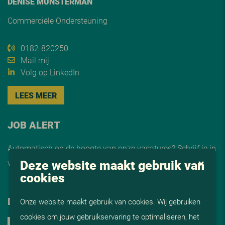
DENISE MUNSTERMAN
Commerciële Ondersteuning
0182-820250
Mail mij
Volg op LinkedIn
LEES MEER
JOB ALERT
Automatisch op de hoogte van onze vacatures? Schrijf je in
Deze website maakt gebruik van
voor de
job alert
cookies
DELEN
Onze website maakt gebruik van cookies. Wij gebruiken
cookies om jouw gebruikservaring te optimaliseren, het