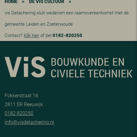
HOME
>
DE VIS CULTUUR
>
vis Detachering sluit wederom een raamovereenkomst met de
gemeente Leiden en Zoeterwoude
Contact?
Klik hier
of bel
0182-820250
Fokkerstraat 16
2811 ER Reeuwijk
0182 820250
info@visdetachering.nl