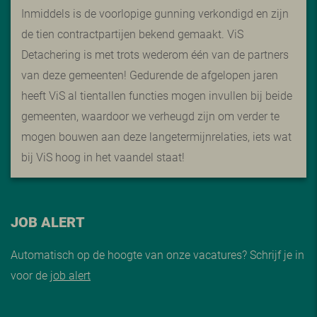
Inmiddels is de voorlopige gunning verkondigd en zijn
de tien contractpartijen bekend gemaakt. ViS
Detachering is met trots wederom één van de partners
van deze gemeenten! Gedurende de afgelopen jaren
heeft ViS al tientallen functies mogen invullen bij beide
gemeenten, waardoor we verheugd zijn om verder te
mogen bouwen aan deze langetermijnrelaties, iets wat
bij ViS hoog in het vaandel staat!
JOB ALERT
Automatisch op de hoogte van onze vacatures? Schrijf je in
voor de
job alert