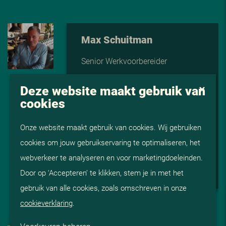
Max Schuitman
Senior Werkvoorbereider
Ik zou ViS zeker aanbevelen aan
Deze website maakt gebruik van
anderen. De begeleiding en het
cookies
contact zijn erg goed, en ze
Onze website maakt gebruik van cookies. Wij gebruiken
hebben echt oog voor de juiste
cookies om jouw gebruikservaring te optimaliseren, het
match tussen werknemer en o…
webverkeer te analyseren en voor marketingdoeleinden.
Lees meer
Door op ‘Accepteren’ te klikken, stem je in met het
gebruik van alle cookies, zoals omschreven in onze
cookieverklaring
.