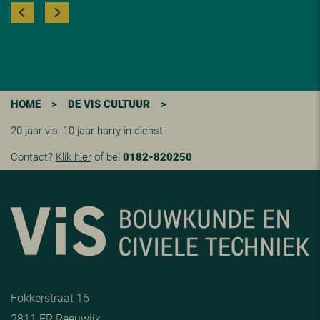
HOME
>
DE VIS CULTUUR
>
20 jaar vis, 10 jaar harry in dienst
Contact?
Klik hier
of bel
0182-820250
Fokkerstraat 16
2811 ER Reeuwijk