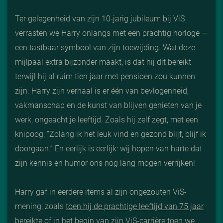
Ter gelegenheid van zijn 10-jarig jubileum bij ViS
verrasten we Harry onlangs met een prachtig horloge —
een tastbaar symbool van zijn toewijding. Wat deze
mijlpaal extra bijzonder maakt, is dat hij dit bereikt
terwijl hij al ruim tien jaar met pensioen zou kunnen
zijn. Harry zijn verhaal is er één van bevlogenheid,
vakmanschap en de kunst van blijven genieten van je
werk, ongeacht je leeftijd. Zoals hij zelf zegt, met een
knipoog: “Zolang ik het leuk vind en gezond blijf, blijf ik
doorgaan.” En eerlijk is eerlijk: wij hopen van harte dat
zijn kennis en humor ons nog lang mogen verrijken!
Harry gaf in eerdere items al zijn ongezouten ViS-
mening, zoals
toen hij de prachtige leeftijd van 75 jaar
bereikte
of
in het begin van zijn ViS-carrière toen we