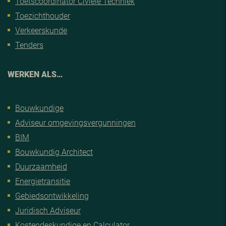
Toetscoordinator Civiele Techniek
Toezichthouder
Verkeerskunde
Tenders
WERKEN ALS…
Bouwkundige
Adviseur omgevingsvergunningen
BIM
Bouwkundig Architect
Duurzaamheid
Energietransitie
Gebiedsontwikkeling
Juridisch Adviseur
Kostendeskundige en Calculator