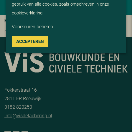
gebruik van alle cookies, zoals omschreven in onze
cookieverklaring
.
HOME
>
HET TEAM
>
Hetty Kroes
Voorkeuren beheren
Contact?
Klik hier
of bel
0182-820250
ACCEPTEREN
Fokkerstraat 16
2811 ER Reeuwijk
0182 820250
info@visdetachering.nl