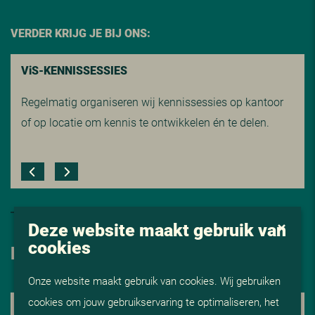
VERDER KRIJG JE BIJ ONS:
V
i
S-KENNISSESSIES
Regelmatig organiseren wij kennissessies op kantoor
of op locatie om kennis te ontwikkelen én te delen.
Deze website maakt gebruik van
cookies
HOE NU VERDER
Onze website maakt gebruik van cookies. Wij gebruiken
cookies om jouw gebruikservaring te optimaliseren, het
1. KENNISMAKING