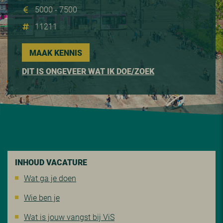
5000 - 7500
11211
MAAK KENNIS
DIT IS ONGEVEER WAT IK DOE/ZOEK
INHOUD VACATURE
Wat ga je doen
Wie ben je
Wat is jouw vangst bij ViS