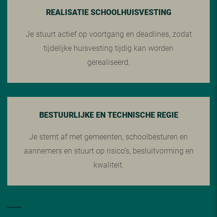
REALISATIE SCHOOLHUISVESTING
Je stuurt actief op voortgang en deadlines, zodat
tijdelijke huisvesting tijdig kan worden
gerealiseerd.
BESTUURLIJKE EN TECHNISCHE REGIE
Je stemt af met gemeenten, schoolbesturen en
aannemers en stuurt op risico’s, besluitvorming en
kwaliteit.