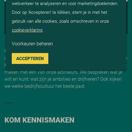
webverkeer te analyseren en voor marketingdoeleinden.
2. ADVISERING EN AFSTEMMING
Door op ‘Accepteren’ te klikken, stem je in met het
3. OP GESPREK
gebruik van alle cookies, zoals omschreven in onze
4. START BIJ V
i
S
cookieverklaring
.
Voorkeuren beheren
Heeft jouw sollicitatie onze interesse gewekt, dan willen we
je graag persoonlijk ontmoeten. We nodigen je uit bij ViS op
ACCEPTEREN
kantoor in Reeuwijk of voor een videogesprek, om kennis te
maken met één van onze adviseurs. We bespreken wat je
wilt en kunt: wat zijn je ambities en drijfveren? Ook kijken
we welke bedrijfscultuur het beste past.
KOM KENNISMAKEN