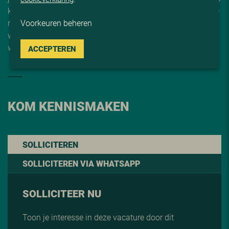
kantoor in Reeuwijk of voor een videogesprek, om kennis te
Voorkeuren beheren
maken met één van onze adviseurs. We bespreken wat je
wilt en kunt: wat zijn je ambities en drijfveren? Ook kijken
we welke bedrijfscultuur het beste past.
ACCEPTEREN
KOM KENNISMAKEN
SOLLICITEREN
SOLLICITEREN VIA WHATSAPP
SOLLICITEER NU
Toon je interesse in deze vacature door dit