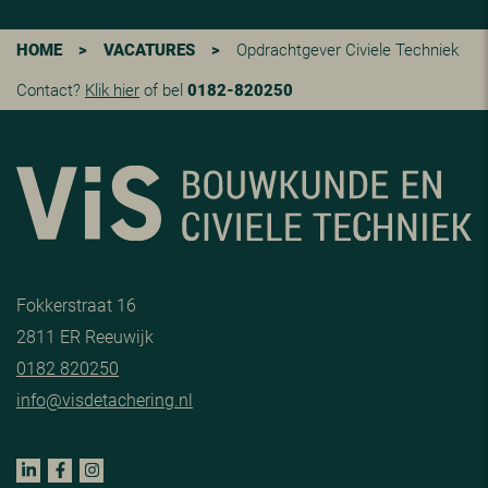
HOME
>
VACATURES
>
Opdrachtgever Civiele Techniek
Contact?
Klik hier
of bel
0182-820250
Fokkerstraat 16
2811 ER Reeuwijk
0182 820250
info@visdetachering.nl