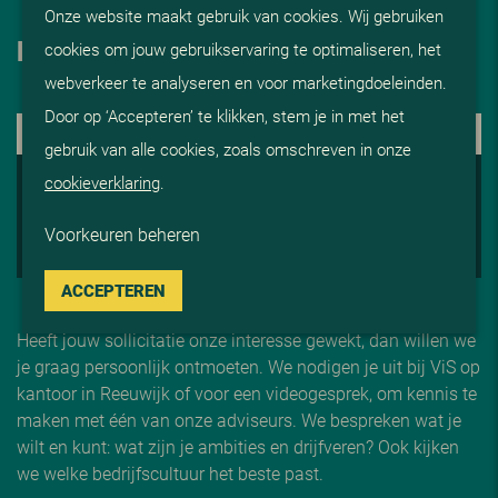
Onze website maakt gebruik van cookies. Wij gebruiken
HOE NU VERDER
cookies om jouw gebruikservaring te optimaliseren, het
webverkeer te analyseren en voor marketingdoeleinden.
Door op ‘Accepteren’ te klikken, stem je in met het
1. KENNISMAKING
gebruik van alle cookies, zoals omschreven in onze
2. ADVISERING EN AFSTEMMING
cookieverklaring
.
3. OP GESPREK
Voorkeuren beheren
4. START BIJ V
i
S
ACCEPTEREN
Heeft jouw sollicitatie onze interesse gewekt, dan willen we
je graag persoonlijk ontmoeten. We nodigen je uit bij ViS op
kantoor in Reeuwijk of voor een videogesprek, om kennis te
maken met één van onze adviseurs. We bespreken wat je
wilt en kunt: wat zijn je ambities en drijfveren? Ook kijken
we welke bedrijfscultuur het beste past.