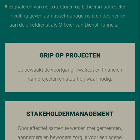
Signaleren van risico’s, sturen op beheersmaatregelen,
invulling geven aan assetmanagement en deelnemen
aan de piketdienst als Officier van Dienst Tunnels.
GRIP OP PROJECTEN
Je bewaakt de voortgang, kwaliteit en financiën
van projecten en stuurt bij waar nodig.
STAKEHOLDERMANAGEMENT
Door effectief samen te werken met gemeenten,
aannemers en bewoners zorg je voor een soepel