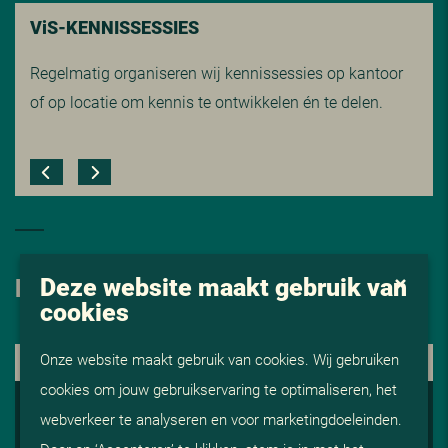
V
i
S-KENNISSESSIES
Regelmatig organiseren wij kennissessies op kantoor
of op locatie om kennis te ontwikkelen én te delen.
Deze website maakt gebruik van
HOE NU VERDER
cookies
Onze website maakt gebruik van cookies. Wij gebruiken
1. KENNISMAKING
cookies om jouw gebruikservaring te optimaliseren, het
2. ADVISERING EN AFSTEMMING
webverkeer te analyseren en voor marketingdoeleinden.
3. OP GESPREK