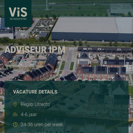
ADV
i
SEUR IPM
VACATURE
VACATURE DETAILS
Regio: Utrecht
4-6 jaar
24-36 uren per week