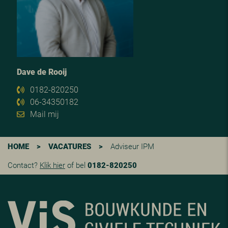
Dave de Rooij
0182-820250
06-34350182
Mail mij
HOME
>
VACATURES
>
Adviseur IPM
Contact?
Klik hier
of bel
0182-820250