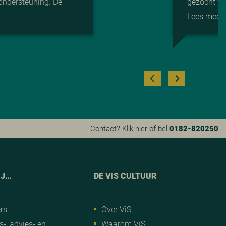
ondersteuning. De
gezocht wa
Lees meer
Contact?
Klik hier
of bel
0182-820250
IJ…
DE VIS CULTUUR
rs
Over ViS
s-, advies- en
Waarom ViS