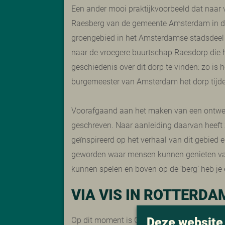
Een ander mooi praktijkvoorbeeld dat naar vo
Raesberg van de gemeente Amsterdam in de
groengebied in het Amsterdamse stadsdee
naar de vroegere buurtschap Raesdorp die hie
geschiedenis over dit dorp te vinden: zo is
burgemeester van Amsterdam het dorp tijd
Voorafgaand aan het maken van een ontwerp,
geschreven. Naar aanleiding daarvan heeft
geïnspireerd op het verhaal van dit gebied
geworden waar mensen kunnen genieten van d
kunnen spelen en boven op de ‘berg’ heb je e
VIA VIS IN ROTTERDA
Deze website
Op dit moment is Gloria via ViS werkzaam 