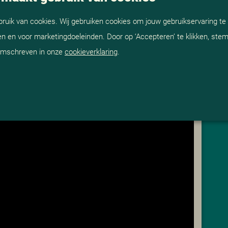
 de projecten Spaanse Polder en Overschie werkt ze
uik van cookies. Wij gebruiken cookies om jouw gebruikservaring te 
n en voor marketingdoeleinden. Door op ‘Accepteren’ te klikken, stem 
 omschreven in onze
cookieverklaring
.
r alle ViS-collega’s en na afloop barste het gesprek
pmerkingen en complimenten.