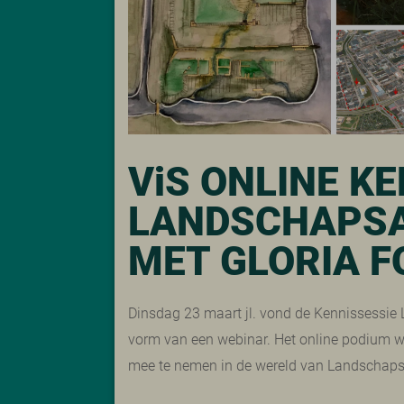
V
i
S ONLINE KE
LANDSCHAPS
MET GLORIA F
Dinsdag 23 maart jl. vond de Kennissessie 
vorm van een webinar. Het online podium wa
mee te nemen in de wereld van Landschapsa