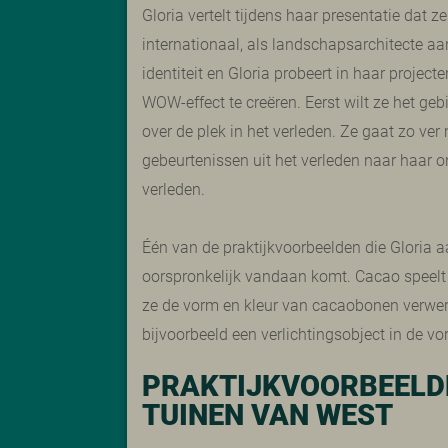
Gloria vertelt tijdens haar presentatie dat 
internationaal, als landschapsarchitecte aan
identiteit en Gloria probeert in haar project
WOW-effect te creëren. Eerst wilt ze het geb
over de plek in het verleden. Ze gaat zo ver 
gebeurtenissen uit het verleden naar haar 
verleden.
Één van de praktijkvoorbeelden die Gloria a
oorspronkelijk vandaan komt. Cacao speelt e
ze de vorm en kleur van cacaobonen verwerkt
bijvoorbeeld een verlichtingsobject in de 
PRAKTIJKVOORBEELDE
TUINEN VAN WEST