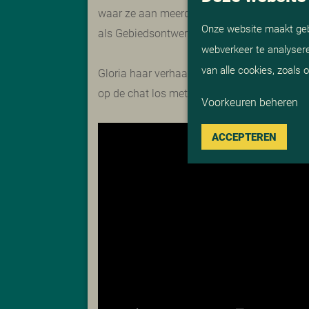
waar ze aan meerdere projecten werkt. Voor
Onze website maakt gebr
als Gebiedsontwerper.
webverkeer te analysere
van alle cookies, zoals
Gloria haar verhaal werd goed ontvangen doo
op de chat los met vragen, enthousiaste o
Voorkeuren beheren
ACCEPTEREN