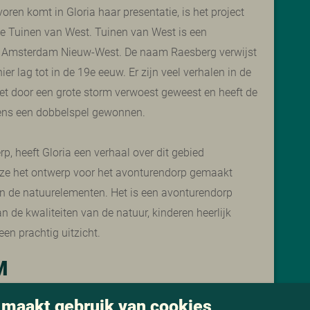
ren komt in Gloria haar presentatie, is het project
 Tuinen van West. Tuinen van West is een
l Amsterdam Nieuw-West. De naam Raesberg verwijst
r lag tot in de 19e eeuw. Er zijn veel verhalen in de
 het door een grote storm verwoest geweest en heeft de
ens een dobbelspel gewonnen.
 heeft Gloria een verhaal over dit gebied
 ze het ontwerp voor het avonturendorp gemaakt
 en de natuurelementen. Het is een avonturendorp
e kwaliteiten van de natuur, kinderen heerlijk
en prachtig uitzicht.
M
 maakt gebruik van cookies
als
Landschapsarchitect
bij de gemeente Rotterdam,