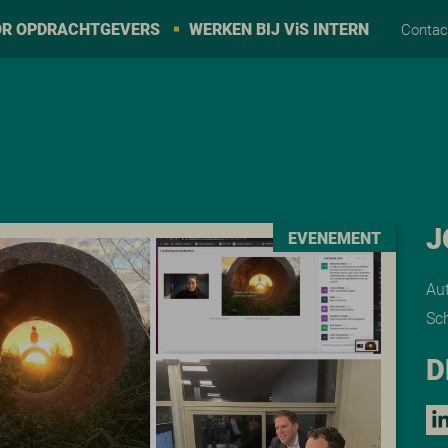
R OPDRACHTGEVERS
WERKEN BIJ V
i
S INTERN
Conta
J
EVENEMENT
Au
Sch
D