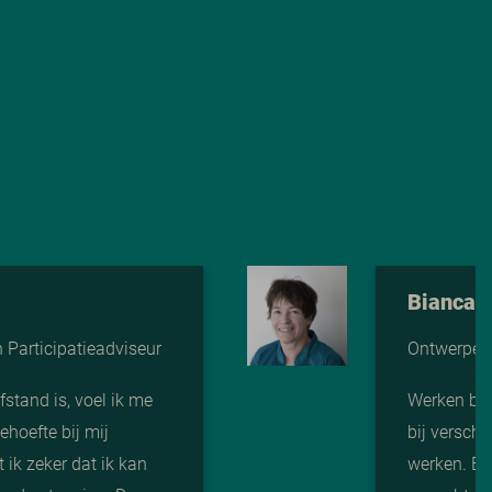
Bianca 
Participatieadviseur
Ontwerper 
stand is, voel ik me
Werken bij
ehoefte bij mij
bij verschi
 ik zeker dat ik kan
werken. Er