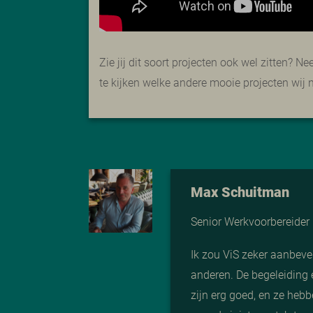
Zie jij dit soort projecten ook wel zitten? 
te kijken welke andere mooie projecten wij 
Max Schuitman
Senior Werkvoorbereider
Ik zou ViS zeker aanbeve
anderen. De begeleiding 
zijn erg goed, en ze heb