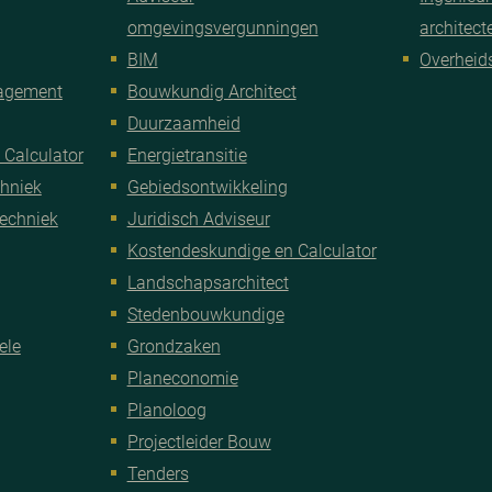
omgevingsvergunningen
architec
BIM
Overheid
nagement
Bouwkundig Architect
Duurzaamheid
 Calculator
Energietransitie
chniek
Gebiedsontwikkeling
Techniek
Juridisch Adviseur
Kostendeskundige en Calculator
Landschapsarchitect
Stedenbouwkundige
ele
Grondzaken
Planeconomie
Planoloog
Projectleider Bouw
Tenders