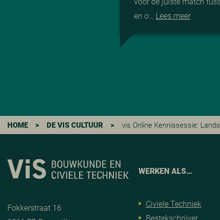
voor de juiste match tu
en o…
Lees meer
HOME
>
DE VIS CULTUUR
>
vis Online Kennissessie: Land
WERKEN ALS…
Civiele Techniek
Fokkerstraat 16
Bestekschrijver