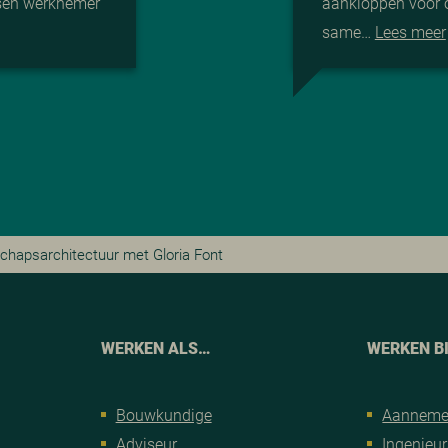
ssen werknemer
aankloppen voor 
same…
Lees meer
schapsarchitectuur met Gloria Font
WERKEN ALS…
WERKEN B
Bouwkundige
Aanneme
Adviseur
Ingenieur