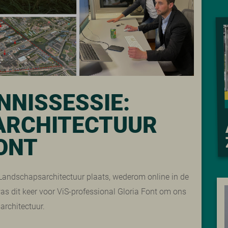
NNISSESSIE:
ARCHITECTUUR
ONT
Landschapsarchitectuur plaats, wederom online in de
s dit keer voor ViS-professional Gloria Font om ons
rchitectuur.