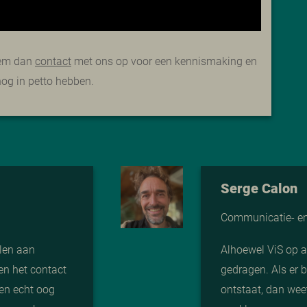
Neem dan
contact
met ons op voor een kennismaking en
nog in petto hebben.
Serge Calon
Communicatie- en 
len aan
Alhoewel ViS op af
en het contact
gedragen. Als er b
ben echt oog
ontstaat, dan weet