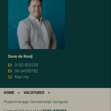
Dave de Rooij
0182-820250
06-34350182
Mail mij
HOME
>
VACATURES
>
Projectmanager Gemeentelijk Vastgoed
Contact?
Klik hier
of bel
0182-820250