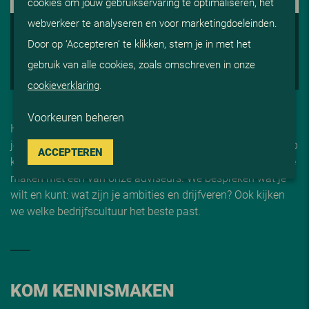
1. KENNISMAKING
cookies om jouw gebruikservaring te optimaliseren, het
webverkeer te analyseren en voor marketingdoeleinden.
2. ADVISERING EN AFSTEMMING
Door op ‘Accepteren’ te klikken, stem je in met het
3. OP GESPREK
gebruik van alle cookies, zoals omschreven in onze
4. START BIJ V
i
S
cookieverklaring
.
Voorkeuren beheren
Heeft jouw sollicitatie onze interesse gewekt, dan willen we
je graag persoonlijk ontmoeten. We nodigen je uit bij ViS op
ACCEPTEREN
kantoor in Reeuwijk of voor een videogesprek, om kennis te
maken met één van onze adviseurs. We bespreken wat je
wilt en kunt: wat zijn je ambities en drijfveren? Ook kijken
we welke bedrijfscultuur het beste past.
KOM KENNISMAKEN