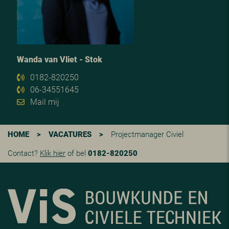
Wanda van Vliet - Stok
0182-820250
06-34551645
Mail mij
HOME
>
VACATURES
>
Projectmanager Civiel
Contact?
Klik hier
of bel
0182-820250