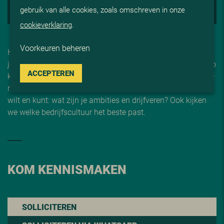
gebruik van alle cookies, zoals omschreven in onze
4. START BIJ V
i
S
cookieverklaring
.
Voorkeuren beheren
Heeft jouw sollicitatie onze interesse gewekt, dan willen we
je graag persoonlijk ontmoeten. We nodigen je uit bij ViS op
ACCEPTEREN
kantoor in Reeuwijk of voor een videogesprek, om kennis te
maken met één van onze adviseurs. We bespreken wat je
wilt en kunt: wat zijn je ambities en drijfveren? Ook kijken
we welke bedrijfscultuur het beste past.
KOM KENNISMAKEN
SOLLICITEREN