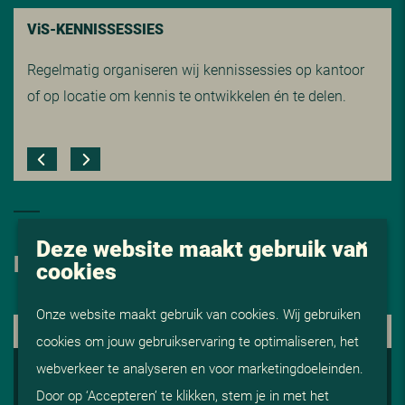
V
i
S-KENNISSESSIES
Regelmatig organiseren wij kennissessies op kantoor
of op locatie om kennis te ontwikkelen én te delen.
Deze website maakt gebruik van
HOE NU VERDER
cookies
Onze website maakt gebruik van cookies. Wij gebruiken
1. KENNISMAKING
cookies om jouw gebruikservaring te optimaliseren, het
2. ADVISERING EN AFSTEMMING
webverkeer te analyseren en voor marketingdoeleinden.
Door op ‘Accepteren’ te klikken, stem je in met het
3. OP GESPREK