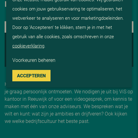
HOE NU VERDER
cookies om jouw gebruikservaring te optimaliseren, het
webverkeer te analyseren en voor marketingdoeleinden.
1. KENNISMAKING
Door op ‘Accepteren’ te klikken, stem je in met het
gebruik van alle cookies, zoals omschreven in onze
2. ADVISERING EN AFSTEMMING
cookieverklaring
.
3. OP GESPREK
Voorkeuren beheren
4. START BIJ V
i
S
ACCEPTEREN
Heeft jouw sollicitatie onze interesse gewekt, dan willen we
je graag persoonlijk ontmoeten. We nodigen je uit bij ViS op
kantoor in Reeuwijk of voor een videogesprek, om kennis te
maken met één van onze adviseurs. We bespreken wat je
wilt en kunt: wat zijn je ambities en drijfveren? Ook kijken
we welke bedrijfscultuur het beste past.