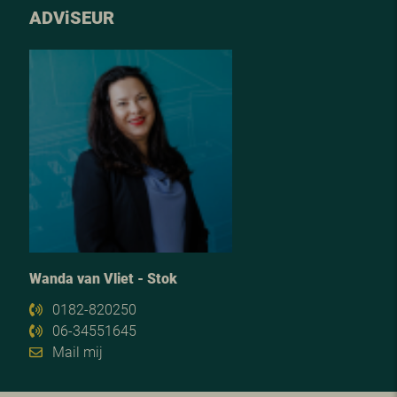
ADV
i
SEUR
Wanda van Vliet - Stok
0182-820250
06-34551645
Mail mij