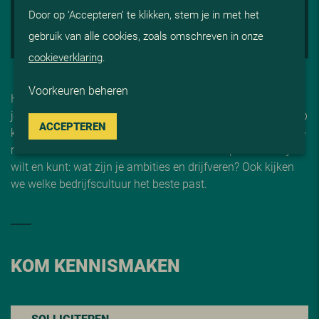
Door op ‘Accepteren’ te klikken, stem je in met het
3. OP GESPREK
gebruik van alle cookies, zoals omschreven in onze
4. START BIJ V
i
S
cookieverklaring
.
Voorkeuren beheren
Heeft jouw sollicitatie onze interesse gewekt, dan willen we
je graag persoonlijk ontmoeten. We nodigen je uit bij ViS op
ACCEPTEREN
kantoor in Reeuwijk of voor een videogesprek, om kennis te
maken met één van onze adviseurs. We bespreken wat je
wilt en kunt: wat zijn je ambities en drijfveren? Ook kijken
we welke bedrijfscultuur het beste past.
KOM KENNISMAKEN
SOLLICITEREN