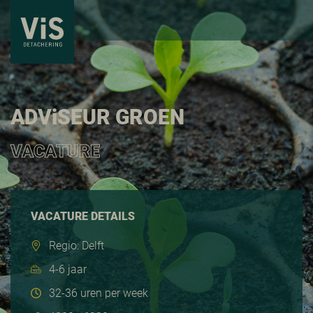
ADV
i
SEUR GROEN
VACATURE
VACATURE DETAILS
Regio: Delft
4-6 jaar
32-36 uren per week