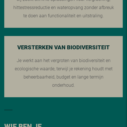
hittestressreductie en wateropvang zonder afbreuk
te doen aan functionaliteit en uitstraling.
VERSTERKEN VAN BIODIVERSITEIT
Je werkt aan het vergroten van biodiversiteit en
ecologische waarde, terwijl je rekening houdt met
beheerbaarheid, budget en lange termijn
onderhoud.
WIE BEN JE