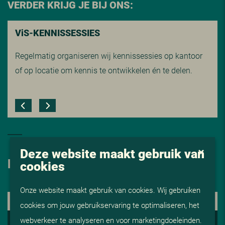
VERDER KRIJG JE BIJ ONS:
V
i
S-KENNISSESSIES
Regelmatig organiseren wij kennissessies op kantoor
of op locatie om kennis te ontwikkelen én te delen.
Deze website maakt gebruik van
HOE NU VERDER
cookies
Onze website maakt gebruik van cookies. Wij gebruiken
1. KENNISMAKING
cookies om jouw gebruikservaring te optimaliseren, het
2. ADVISERING EN AFSTEMMING
webverkeer te analyseren en voor marketingdoeleinden.