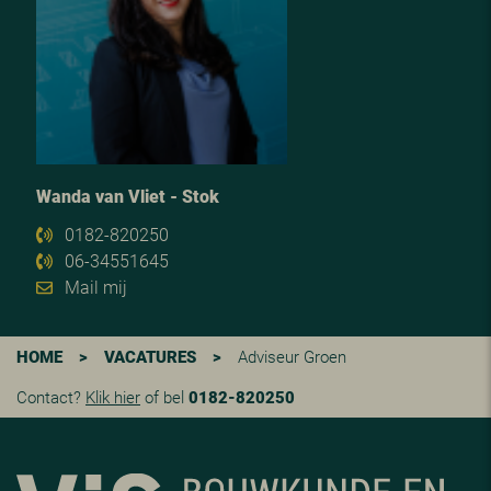
Wanda van Vliet - Stok
0182-820250
06-34551645
Mail mij
HOME
>
VACATURES
>
Adviseur Groen
Contact?
Klik hier
of bel
0182-820250